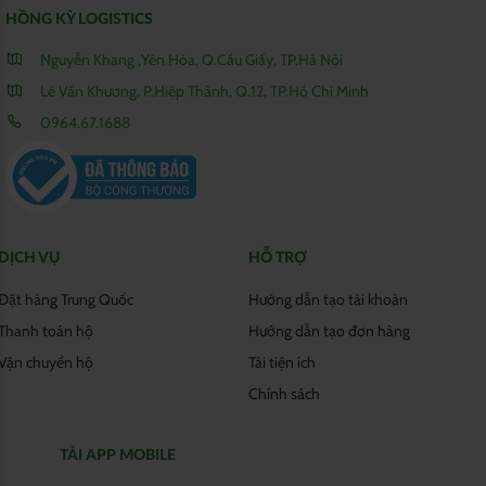
HỒNG KỲ LOGISTICS
Nguyễn Khang ,Yên Hòa, Q.Cầu Giấy, TP.Hà Nội
Lê Văn Khương, P.Hiệp Thành, Q.12, TP.Hồ Chí Minh
0964.67.1688
DỊCH VỤ
HỖ TRỢ
Đặt hàng Trung Quốc
Hướng dẫn tạo tài khoản
Thanh toán hộ
Hướng dẫn tạo đơn hàng
Vận chuyển hộ
Tải tiện ích
Chính sách
TẢI APP MOBILE