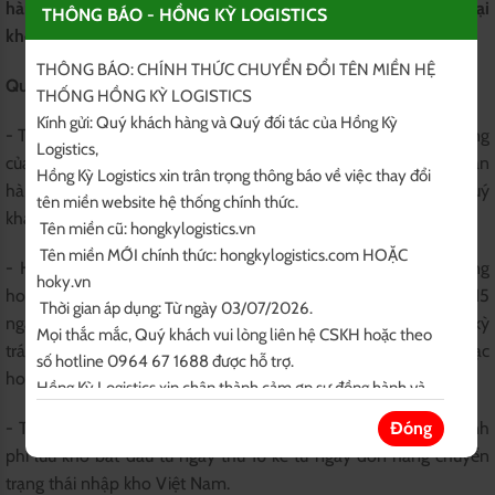
hàng hoá order và vận chuyển hộ của hongkylogistics.vn tại
THÔNG BÁO - HỒNG KỲ LOGISTICS
kho Việt Nam.
THÔNG BÁO: CHÍNH THỨC CHUYỂN ĐỔI TÊN MIỀN HỆ 
Quy định lưu kho hàng hoá
THỐNG HỒNG KỲ LOGISTICS 

Kính gửi: Quý khách hàng và Quý đối tác của Hồng Kỳ 
- Thời điểm nhập kho Việt Nam: Là thời điểm tất cả số kiện hàng
Logistics,

của một đơn hàng đã chuyển trạng thái kho Việt Nam nhận
Hồng Kỳ Logistics xin trân trọng thông báo về việc thay đổi 
hàng (Hà Nội hoặc Hồ Chí Minh) và tư vấn đã thông báo tới Quý
tên miền website hệ thống chính thức.

khách hàng.
 Tên miền cũ: hongkylogistics.vn

 Tên miền MỚI chính thức: hongkylogistics.com HOẶC 
- Hồng Kỳ Logistics có trách nhiệm lưu kho và bảo quản hàng
hoky.vn

hoá cho Khách hàng sau khi nhập kho Việt Nam trong vòng 15
 Thời gian áp dụng: Từ ngày 03/07/2026.

ngày. Sau khoảng thời gian này, Hồng Kỳ sẽ không chịu bất kỳ
Mọi thắc mắc, Quý khách vui lòng liên hệ CSKH hoặc theo 
trách nhiệm nào nếu hàng hoá của Khách hàng bị mất, thất lạc
số hotline 0964 67 1688 được hỗ trợ.

hoặc bị cơ quan chức năng kiểm tra tịch thu...
Hồng Kỳ Logistics xin chân thành cảm ơn sự đồng hành và 
tin tưởng của Quý khách!

Đóng
- Thời điểm bắt đầu tính phí lưu kho: Đơn hàng bắt đầu bị tính
Trân trọng thông báo!

phí lưu kho bắt đầu từ ngày thứ 16 kể từ ngày đơn hàng chuyển
BQT Hongkylogistics.com
trạng thái nhập kho Việt Nam.