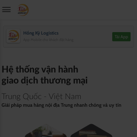
Hồng Kỳ Logistics
Tải App
App Mobile cho khách đặt hàng
Hệ thống vận hành
giao dịch thương mại
Trung Quốc - Việt Nam
Giải pháp mua hàng nội địa Trung nhanh chóng và uy tín