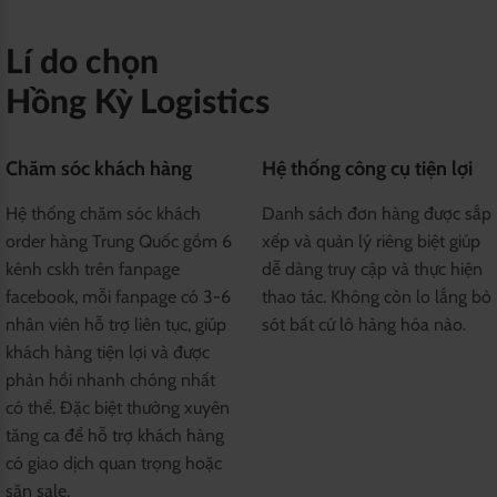
Lí do chọn
Hồng Kỳ Logistics
Chăm sóc khách hàng
Hệ thống công cụ tiện lợi
Hệ thống chăm sóc khách
Danh sách đơn hàng được sắp
order hàng Trung Quốc gồm 6
xếp và quản lý riêng biệt giúp
kênh cskh trên fanpage
dễ dàng truy cập và thực hiện
facebook, mỗi fanpage có 3-6
thao tác. Không còn lo lắng bỏ
nhân viên hỗ trợ liên tục, giúp
sót bất cứ lô hàng hóa nào.
khách hàng tiện lợi và được
phản hồi nhanh chóng nhất
có thể. Đặc biệt thường xuyên
tăng ca để hỗ trợ khách hàng
có giao dịch quan trọng hoặc
săn sale.