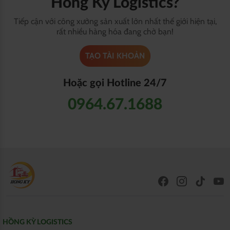
Hồng Kỳ Logistics?
Tiếp cận với công xưởng sản xuất lớn nhất thế giới hiện tại,
rất nhiều hàng hóa đang chờ bạn!
TẠO TÀI KHOẢN
Hoặc gọi Hotline 24/7
0964.67.1688
HỒNG KỲ LOGISTICS