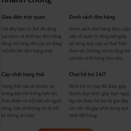
Giao diện trực quan
Danh sách đơn hàng
Giờ đây bạn có thể dễ dàng
Danh sách đơn hàng được sắp
lựa chọn và khởi tạo đơn hàng
xếp và quản lý riêng biệt giúp
đúng với từng nhu cầu sử dụng
dễ dàng truy cập và thực hiện
mỗi khi lên đơn hàng mới.
thao tác. Không còn lo lắng bỏ
sót bất cứ lô hàng hóa nào.
Cập nhật trạng thái
Chat hỗ trợ 24/7
Trạng thái của tài khoản và
Kênh hỗ trợ nay đã được gộp
thông báo hệ thống hiển thị
thành duy nhất, giúp bạn ngay
thân thiện và nổi bật với người
lập tức được hỗ trợ và giải đáp
dùng, bạn sẽ không bỏ lỡ bất
các vấn đề gặp phải trong quá
kỳ thông tin nào!
trình đặt hàng.