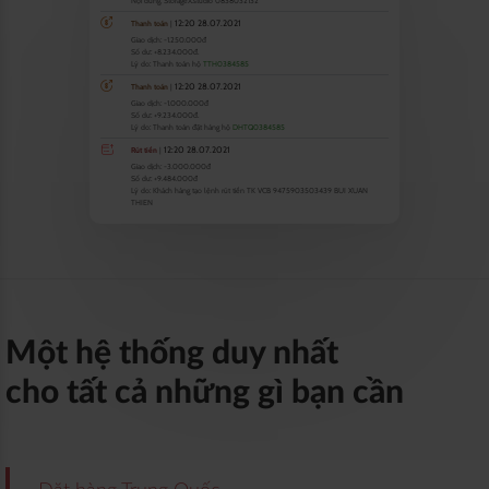
Nội dung: StorageX.studio 0838032132
12:20 28.07.2021
Thanh toán
|
Giao dịch: -1.250.000đ
Số dư: +8.234.000đ.
Lý do: Thanh toán hộ
TTH0384585
12:20 28.07.2021
Thanh toán
|
Giao dịch: -1.000.000đ
Số dư: +9.234.000đ.
Lý do: Thanh toán đặt hàng hộ
DHTQ0384585
12:20 28.07.2021
Rút tiền
|
Giao dịch: -3.000.000đ
Số dư: +9.484.000đ
Lý do: Khách hàng tạo lệnh rút tiền TK VCB 9475903503439 BUI XUAN
THIEN
Một hệ thống duy nhất
cho tất cả những gì bạn cần