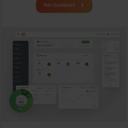
Đến Dashboard