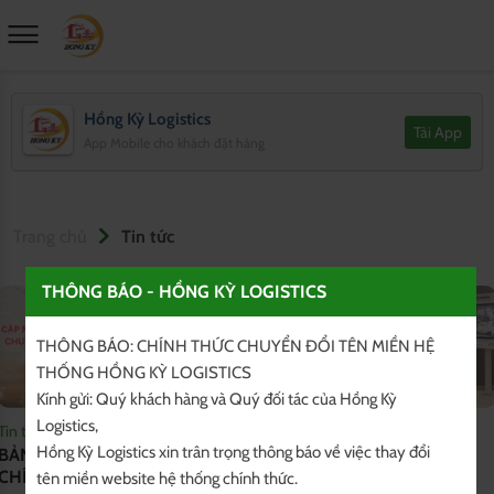
Hồng Kỳ Logistics
Tải App
App Mobile cho khách đặt hàng
Trang chủ
Tin tức
THÔNG BÁO - HỒNG KỲ LOGISTICS
THÔNG BÁO: CHÍNH THỨC CHUYỂN ĐỔI TÊN MIỀN HỆ 
THỐNG HỒNG KỲ LOGISTICS 

Kính gửi: Quý khách hàng và Quý đối tác của Hồng Kỳ 
Logistics,

Tin tức
Tin tức
Hồng Kỳ Logistics xin trân trọng thông báo về việc thay đổi 
BẢNG GIÁ VẬN CHUYỂN
Tìm nguồn hàng tận gốc tại
CHÍNH NGẠCH TRUNG QUỐC-
Trung Quốc
tên miền website hệ thống chính thức.
