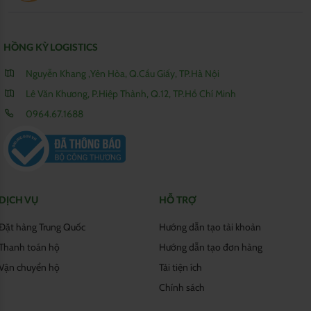
HỒNG KỲ LOGISTICS
Nguyễn Khang ,Yên Hòa, Q.Cầu Giấy, TP.Hà Nội
Lê Văn Khương, P.Hiệp Thành, Q.12, TP.Hồ Chí Minh
0964.67.1688
DỊCH VỤ
HỖ TRỢ
Đặt hàng Trung Quốc
Hướng dẫn tạo tài khoản
Thanh toán hộ
Hướng dẫn tạo đơn hàng
Vận chuyển hộ
Tải tiện ích
Chính sách