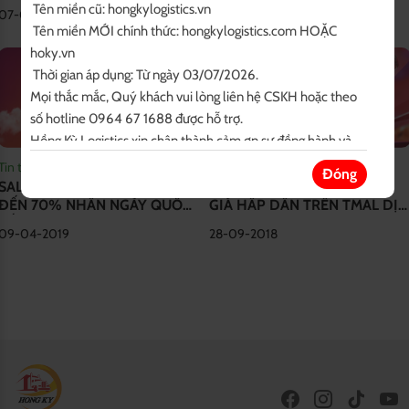
VIỆT NAM TẠI HỒNG KỲ
 Tên miền cũ: hongkylogistics.vn

07-07-2025
11-04-2019
LOGISITCS
 Tên miền MỚI chính thức: hongkylogistics.com HOẶC 
hoky.vn

 Thời gian áp dụng: Từ ngày 03/07/2026.

Mọi thắc mắc, Quý khách vui lòng liên hệ CSKH hoặc theo 
số hotline 0964 67 1688 được hỗ trợ.

Hồng Kỳ Logistics xin chân thành cảm ơn sự đồng hành và 
tin tưởng của Quý khách!

Tin tức
Tin tức
Đóng
Trân trọng thông báo!

SALE KHỦNG TRÊN TMAL LÊN
SĂN MỸ PHẨM HÀNG HIỆU
ĐẾN 70% NHÂN NGÀY QUỐC
GIÁ HẤP DẪN TRÊN TMAL DỊP
BQT Hongkylogistics.com
TẾ PHỤ NỮ 8/3
SALE 8/3
09-04-2019
28-09-2018