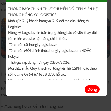
chuẩn và bản sắc riêng; hỗ trợ tối đa và đáp ứng nhu cầu ngày
THÔNG BÁO: CHÍNH THỨC CHUYỂN ĐỔI TÊN MIỀN HỆ 
càng cao của Đối tác và Khách hàng.
THỐNG HỒNG KỲ LOGISTICS 

Kính gửi: Quý khách hàng và Quý đối tác của Hồng Kỳ 
Logistics,

Hồng Kỳ Logistics xin trân trọng thông báo về việc thay đổi 
tên miền website hệ thống chính thức.

 Tên miền cũ: hongkylogistics.vn

 Tên miền MỚI chính thức: hongkylogistics.com HOẶC 
hoky.vn

 Thời gian áp dụng: Từ ngày 03/07/2026.

Mọi thắc mắc, Quý khách vui lòng liên hệ CSKH hoặc theo 
I. Các dịch vụ do Hồng Kỳ Logistics cung cấp:
số hotline 0964 67 1688 được hỗ trợ.

Hồng Kỳ Logistics xin chân thành cảm ơn sự đồng hành và 
– Tư vấn tìm kiếm nguồn hàng trên các website bán buôn, bán lẻ
tin tưởng của Quý khách!

hàng đầu Trung Quốc:
alibaba.com, 1688.com, taobao.com,
Đóng
Trân trọng thông báo!

tmall.com…
BQT Hongkylogistics.com
– Mua hàng hộ và Kiểm tra hàng hóa