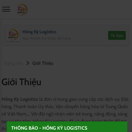
Hồng Kỳ Logistics
Tải App
App Mobile cho khách đặt hàng
Trang chủ
Giới Thiệu
Giới Thiệu
Hồng Kỳ Logistics
là đơn vị trung gian cung cấp các dịch vụ: Đặt
hàng, Thanh toán Ủy thác, Vận chuyển hàng hóa từ Trung Quốc
về Việt Nam,… Với đội ngũ nhân viên trẻ trung, năng động, sáng
tạo và tận tâm, Hồng Kỳ Logistics đã và đang hoàn thiện để trở
THÔNG BÁO - HỒNG KỲ LOGISTICS
thành đơn vị cung cấp dịch vụ với chất lượng vượt trội, có tiêu