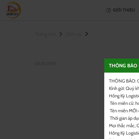
GIỚI THIỆU
Trang chủ
Dịch vụ
01.01.1970
THÔNG BÁO 
THÔNG BÁO: C
Kính gửi: Quý k
Hồng Kỳ Logisti
 Tên miền cũ: hongkylogistics.vn

 Tên miền MỚI chính thức: hongkylogistics.com HOẶC hoky.vn

 Thời gian áp dụng: Từ ngày 03/07/2026.

Mọi thắc mắc, Q
Hồng Kỳ Logisti