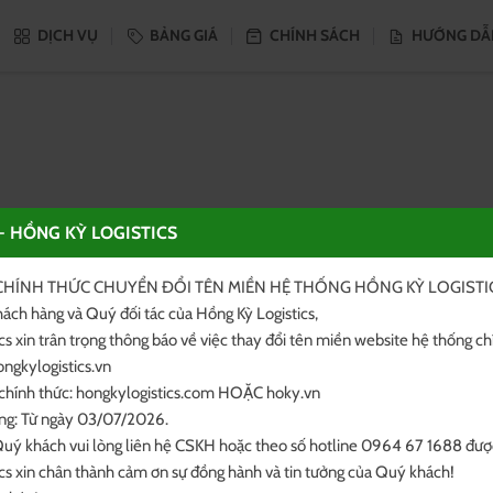
DỊCH VỤ
BẢNG GIÁ
CHÍNH SÁCH
HƯỚNG DẪ
Bà
- HỒNG KỲ LOGISTICS
HÍNH THỨC CHUYỂN ĐỔI TÊN MIỀN HỆ THỐNG HỒNG KỲ LOGISTIC
hách hàng và Quý đối tác của Hồng Kỳ Logistics,

cs xin trân trọng thông báo về việc thay đổi tên miền website hệ thống chí
uý khách vui lòng liên hệ CSKH hoặc theo số hotline 0964 67 1688 được 
cs xin chân thành cảm ơn sự đồng hành và tin tưởng của Quý khách!
