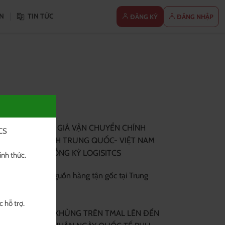
N
TIN TỨC
ĐĂNG KÝ
ĐĂNG NHẬP
i viết mới
BẢNG GIÁ VẬN CHUYỂN CHÍNH
S 

NGẠCH TRUNG QUỐC- VIỆT NAM
TẠI HỒNG KỲ LOGISITCS
nh thức.

Tìm nguồn hàng tận gốc tại Trung
Quốc
hỗ trợ.

SALE KHỦNG TRÊN TMAL LÊN ĐẾN