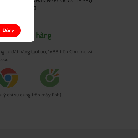
70% NHÂN NGÀY QUỐC TẾ PHỤ
NỮ 8/3
Đóng
ông cụ mua hàng
g cụ đặt hàng taobao, 1688 trên Chrome và
ccoc
u ý chỉ sử dụng trên máy tính)