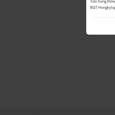
Trân trọng thông
BQT Hongkylog