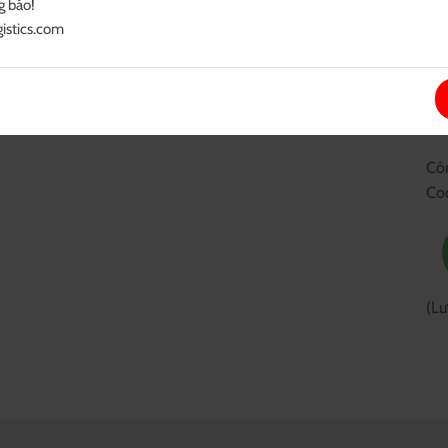
 báo!

istics.com
C
Côn
Co
(Lư